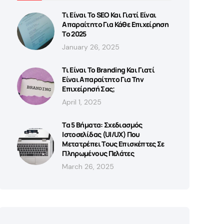
Τι Είναι Το SEO Και Γιατί Είναι
Απαραίτητο Για Κάθε Επιχείρηση
Το 2025
January 26, 2025
Τι Είναι Το Branding Και Γιατί
Είναι Απαραίτητο Για Την
Επιχείρησή Σας;
April 1, 2025
Τα 5 Βήματα: Σχεδιασμός
Ιστοσελίδας (UI/UX) Που
Μετατρέπει Τους Επισκέπτες Σε
Πληρωμένους Πελάτες
March 26, 2025