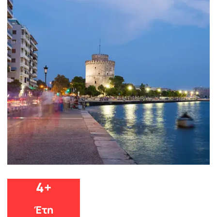
4
+
Έτη