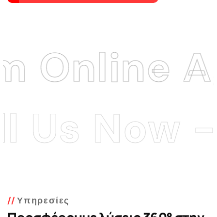
nline Age
Us Now - Κ
Υπηρεσίες