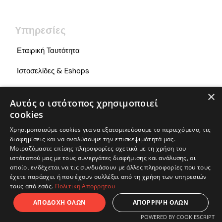
Υπηρεσίες
Εταιρική Ταυτότητα
Ιστοσελίδες & Eshops
Εμπορικές Πλατφόρμες
×
Αυτός ο ιστότοπος χρησιμοποιεί
Διαφήμιση
cookies
Χρησιμοποιούμε cookies για να εξατομικεύσουμε το περιεχόμενο, τις
Social Media
διαφημίσεις και να αναλύσουμε την επισκεψιμότητά μας.
Μοιραζόμαστε επίσης πληροφορίες σχετικά με τη χρήση του
Φιλοξενία
ιστότοπού μας με τους συνεργάτες διαφήμισης και ανάλυσης, οι
οποίοι ενδέχεται να τις συνδυάσουν με άλλες πληροφορίες που τους
Digital Signage
έχετε παράσχει ή που έχουν συλλέξει από τη χρήση των υπηρεσιών
τους από εσάς.
Πολιτικη Απορρητου
ΑΠΟΔΟΧΗ ΟΛΩΝ
ΑΠΟΡΡΙΨΗ ΟΛΩΝ
Πληροφορίες
POWERED BY COOKIESCRIPT