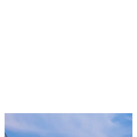
Γιατί το να είσαι
online… είναι μόνο
η αρχή