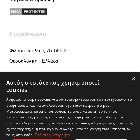
Επικοινωνία
Φιλιππουπόλεως 75, 56123
Θεσσαλονίκη - Ελλάδα
×
info@iamonline.gr
Αυτός ο ιστότοπος χρησιμοποιεί
cookies
+ 30 2313 252 660
Χρησιμοποιούμε cookies για να εξατομικεύσουμε το περιεχόμενο, τις
διαφημίσεις και να αναλύσουμε την επισκεψιμότητά μας.
Μοιραζόμαστε επίσης πληροφορίες σχετικά με τη χρήση του
ιστότοπού μας με τους συνεργάτες διαφήμισης και ανάλυσης, οι
οποίοι ενδέχεται να τις συνδυάσουν με άλλες πληροφορίες που τους
έχετε παράσχει ή που έχουν συλλέξει από τη χρήση των υπηρεσιών
τους από εσάς.
Πολιτικη Απορρητου