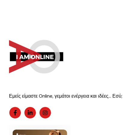
Εμείς είμαστε Online, γεμάτοι ενέργεια και ιδέες… Εσύ;