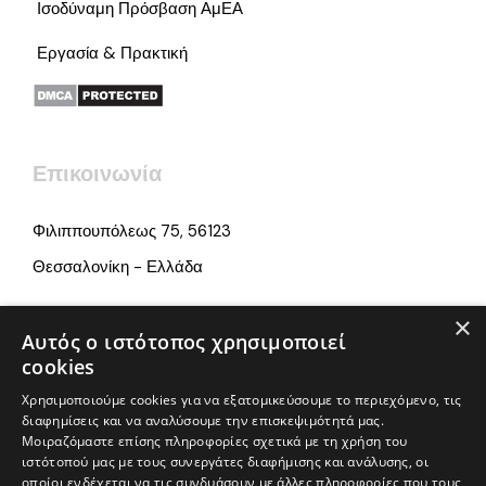
Ισοδύναμη Πρόσβαση ΑμΕΑ
Εργασία & Πρακτική
Επικοινωνία
Φιλιππουπόλεως 75, 56123
Θεσσαλονίκη - Ελλάδα
×
info@iamonline.gr
Αυτός ο ιστότοπος χρησιμοποιεί
cookies
+ 30 2313 252 660
Χρησιμοποιούμε cookies για να εξατομικεύσουμε το περιεχόμενο, τις
διαφημίσεις και να αναλύσουμε την επισκεψιμότητά μας.
Μοιραζόμαστε επίσης πληροφορίες σχετικά με τη χρήση του
ιστότοπού μας με τους συνεργάτες διαφήμισης και ανάλυσης, οι
οποίοι ενδέχεται να τις συνδυάσουν με άλλες πληροφορίες που τους