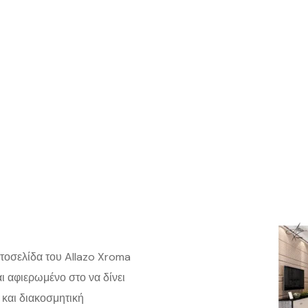
στοσελίδα του Allazo Xroma
αι αφιερωμένο στο να δίνει
και διακοσμητική