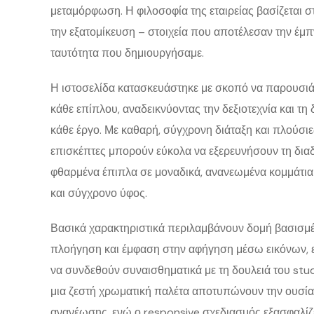
μεταμόρφωση. Η φιλοσοφία της εταιρείας βασίζεται στ
την εξατομίκευση – στοιχεία που αποτέλεσαν την έμ
ταυτότητα που δημιουργήσαμε.
Η ιστοσελίδα κατασκευάστηκε με σκοπό να παρουσιάζε
κάθε επίπλου, αναδεικνύοντας την δεξιοτεχνία και τ
κάθε έργο. Με καθαρή, σύγχρονη διάταξη και πλούσιες 
επισκέπτες μπορούν εύκολα να εξερευνήσουν τη δι
φθαρμένα έπιπλα σε μοναδικά, ανανεωμένα κομμάτ
και σύγχρονο ύφος.
Βασικά χαρακτηριστικά περιλαμβάνουν δομή βασισμέν
πλοήγηση και έμφαση στην αφήγηση μέσω εικόνων, 
να συνδεθούν συναισθηματικά με τη δουλειά του studi
μια ζεστή χρωματική παλέτα αποτυπώνουν την ουσία 
ανανέωσης, ενώ ο responsive σχεδιασμός εξασφαλίζει