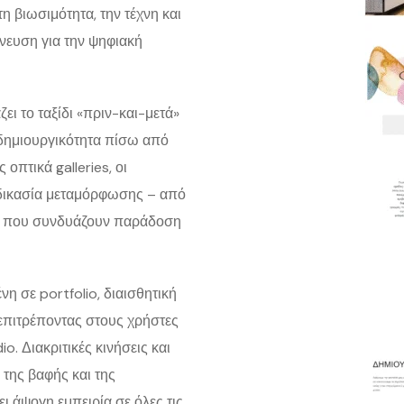
η βιωσιμότητα, την τέχνη και
πνευση για την ψηφιακή
ι το ταξίδι «πριν-και-μετά»
η δημιουργικότητα πίσω από
οπτικά galleries, οι
αδικασία μεταμόρφωσης – από
ια που συνδυάζουν παράδοση
η σε portfolio, διαισθητική
επιτρέποντας στους χρήστες
o. Διακριτικές κινήσεις και
της βαφής και της
 άψογη εμπειρία σε όλες τις