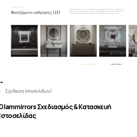
Σχεδιαση Ιστοσελιδων
/
Glammirrors Σχεδιασμός & Κατασκευή
Ιστοσελίδας