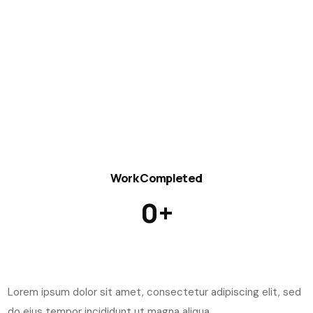
Work Completed
0
+
Lorem ipsum dolor sit amet, consectetur adipiscing elit, sed
do eius tempor incididunt ut magna aliqua