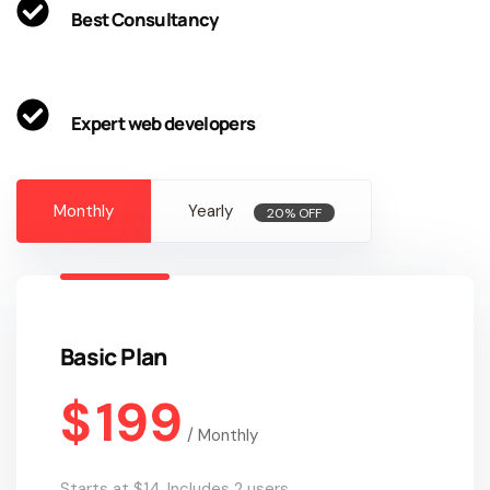
Best Consultancy
Expert web developers
Monthly
Yearly
20% OFF
Basic Plan
$
199
/
Monthly
Starts at $14. Includes 2 users